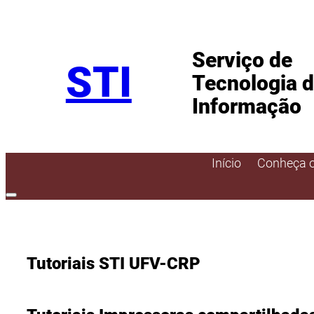
Pular
para
Serviço de
o
STI
conteúdo
Tecnologia 
Informação
Início
Conheça o
Tutoriais STI UFV-CRP